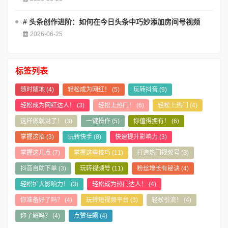
# 头条创作进阶：如何在今日头条中巧妙添加房间号视频
2026-06-25
标签列表
随时随地
(4)
轻松成为网红！
(5)
玩转抖音
(9)
轻松成为网红达人！
(3)
轻松上热门！
(6)
轻松上热门
(4)
这样做就对了！
(3)
一键操作
(5)
你值得拥有！
(6)
掌握这招
(3)
玩转快手
(8)
快速提升影响力
(3)
掌握这几点
(7)
掌握这些技巧
(11)
打造热门视频号
(3)
抖音自助下单
(3)
玩转视频号
(11)
粉丝增长有秘诀
(4)
轻松扩大影响力！
(3)
轻松成为热门达人！
(4)
你准备好了吗？
(4)
玩转短视频平台
(3)
轻松引流！
(4)
你了解吗？
(4)
点赞狂飙
(4)