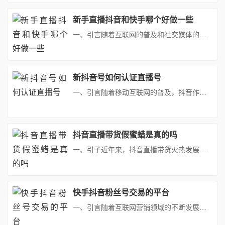
新手直播抖音和快手哪个好做一些
一、引言随着互联网的普及和社交媒体的快速发展，直播行业成为了新兴业态之一。越来越多的人选择通过直播平台展示自己的才艺、分享生活，从而实现自我价值。对于新人来说，选择一个合适的直播平台至关重要。本文将对抖音和快手这两个热门直播平台进行对比，帮助新人更好地做出选择。二、抖音直播1. 用户基础抖音作为字节跳动旗下的产品，拥有庞大的用户群体。其日活用户数量庞大，为直播提供了巨大的潜在观众基础。2...
新抖音号如何认证直播号
一、引言随着移动互联网的普及，抖音作为一款热门的短视频社交平台，吸引了大量用户的加入。越来越多的个人和企业希望通过抖音直播来实现品牌推广、产品营销、互动交流等目的。然而，新注册的抖音号在进行直播之前，需要通过认证审核。本文将详细介绍新抖音号如何进行直播认证，帮助大家顺利开启直播之旅。二、准备工作1. 注册抖音账号：首先，你需要在抖音平台上注册一个账号。2. 完善个人资料：填写真实有效的个...
抖音直播带货假蜜蜡是真的吗
一、引子近年来，抖音直播带货火热发展，各大主播通过直播平台销售各种商品，其中不乏珠宝玉石等贵重物品。然而，随之而来的问题也逐渐凸显，有关直播带货售假新闻屡见不鲜。本文将聚焦于一起抖音直播带货假蜜蜡事件，探究其背后的原因，分析各方责任，并提出相应的解决方案。二、事件回顾不久前，某抖音主播在直播过程中宣传并销售一种特殊的蜜蜡产品。据该主播介绍，这种蜜蜡具有极高的收藏价值和养生功效，吸引了大批...
快手抖音粉丝号交易的平台
一、引言随着互联网营销领域的不断发展，社交媒体平台的粉丝数量已成为衡量一个网红、明星或品牌影响力的关键指标之一。抖音和快手作为当下最热门的短视频平台，吸引了众多内容创作者和商家的目光。在这样的背景下，抖音快手粉丝购买平台应运而生。本文将深入剖析这些粉丝购买平台的秘密，帮助大家理性看待粉丝经济。二、粉丝购买平台的兴起与机制1. 市场需求驱动：为了在抖音快手等平台快速获取影响力，不少个人或企...