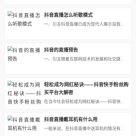
抖音直播怎么听歌模式
一、引言抖音直播已成为现代人展示自我、互动交流的重要平台。在直播过程中抖音直播怎么在后台听歌，背景音乐的选择和播放对于营造氛围、吸引观众具有不可忽视的作用。本文将详细介绍如何在抖音直播后台听歌抖音直播怎么在后台听歌，帮助主播们更好地进行音乐背景的直播抖音直播怎么在后台听歌，并提升观众的观看体验。二、准备工作在进行抖音直播之前，需要做好以下准备工作抖音直播怎么在后台听歌：1. 设备检查：确...
抖音的直播预告
一、引言随着互联网技术的发展和社交媒体平台的普及，抖音直播作为一种新兴的社交娱乐方式，受到了越来越多人的喜爱。对于抖音主播来说，直播预告的发布是吸引观众、提高曝光率的关键步骤。因此，能否修改直播预告成为了许多主播关注的问题。本文将详细阐述抖音直播预告的相关问题，包括是否可以修改以及如何进行有效修改。二、抖音直播预告概述抖音直播预告是主播在抖音平台上提前发布的关于即将进行的直播活动的信息。...
轻松成为网红秘诀——抖音快手粉丝购
买平台大解密
在当今社会轻松成为网红秘诀——抖音快手粉丝购买平台大解密，随着移动互联网轻松成为网红秘诀——抖音快手粉丝购买平台大解密的普及和短视频平台的兴起轻松成为网红秘诀——抖音快手粉丝购买平台大解密，越来越多的人渴望通过社交媒体成为网红。抖音和快手作为最受欢迎的短视频平台之一，吸引轻松成为网红秘诀——抖音快手粉丝购买平台大解密了众多年轻人的目光。为了迅速获得关注和粉丝，一些人开始寻找捷径，其中之一...
抖音直播戴耳机有什么用
一般来说，在抖音直播中送耳机的情况有以下几种：一、节日或特殊日子的福利活动在重要的节日或者特殊日子，如春节、圣诞节、主播的生日或者某些特定纪念日等，一些主播或商家会选择在抖音直播间送出耳机作为礼物，吸引观众关注和参与。这种情况通常会伴随着互动游戏、抽奖等环节，观众需要完成某些任务或者达到一定的活跃度才能参与抽奖，赢得耳机。二、直播带货的促销策略在直播带货的过程中，一些商家为了推广自己的产...