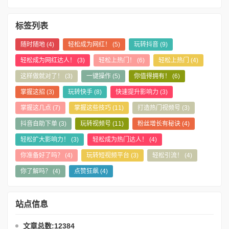
标签列表
随时随地
(4)
轻松成为网红！
(5)
玩转抖音
(9)
轻松成为网红达人！
(3)
轻松上热门！
(6)
轻松上热门
(4)
这样做就对了！
(3)
一键操作
(5)
你值得拥有！
(6)
掌握这招
(3)
玩转快手
(8)
快速提升影响力
(3)
掌握这几点
(7)
掌握这些技巧
(11)
打造热门视频号
(3)
抖音自助下单
(3)
玩转视频号
(11)
粉丝增长有秘诀
(4)
轻松扩大影响力！
(3)
轻松成为热门达人！
(4)
你准备好了吗？
(4)
玩转短视频平台
(3)
轻松引流！
(4)
你了解吗？
(4)
点赞狂飙
(4)
站点信息
文章总数:12384