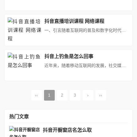
抖音直播培训课程 网络课程
一、引言随着互联网的普及和数字化时代的来临，直播课程作为一种新兴的在线教育形态，正以其独特的魅力和优势吸引着越来越多的用户。抖音直播课程便是其中的佼佼者，它以短视频平台的活跃用户为基础，通过直播形式为广大用户提供多元化的学习资源和互动空间。本文将详细介绍抖音直播课程的工作内容，以及其背后的职业发展趋势和挑战。二、抖音直播课程概述抖音直播课程是抖音平台推出的一种新型在线教育模式。它以短视频...
抖音上钓鱼是怎么回事
近年来，随着移动互联网的发展，社交媒体成为人们日常生活中不可或缺的一部分。抖音作为一款短视频社交平台，聚集了大量的用户，各种直播内容也应运而生。其中，钓鱼直播以其独特的魅力和互动形式，成为了抖音上的一种热门直播内容。本文将从多角度对抖音上的钓鱼直播进行解读和探讨。一、钓鱼直播的吸引力与现象成因钓鱼直播在抖音平台上兴起的原因有多方面。首先，钓鱼活动本身具有休闲、放松的特点，符合现代人追求释...
‹‹
1
2
3
›
››
热门文章
抖音开橱窗店名怎么取