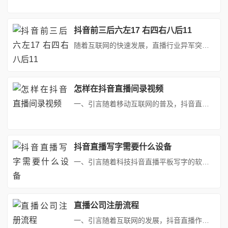
抖音前三后六左17 右四右八后11
随着互联网的快速发展，直播行业异军突起，成为了新时代的热门产业。在众多直播平台中，抖音凭借其庞大的用户基数和精准的内容推荐机制，成为了众多直播爱好者的首选平台。本文将详细介绍抖音前四后八直播的魅力所在，以及它如何引领全民互动时代。一、抖音前四后八直播概述抖音前四后八直播是抖音平台推出的一种新型直播模式。在这种模式下，主播可以在直播过程中进行前四名的展示，以及后八名的备选展示。这种展示方式...
怎样在抖音直播间录视频
一、引言随着移动互联网的普及，抖音直播已经成为一种流行的社交媒体平台，吸引了众多用户进行直播互动。对于主播而言，录制直播视频并上传至抖音平台，不仅可以保留精彩瞬间，还能吸引更多粉丝关注。本文将详细介绍抖音直播如何录视频上传，帮助新手主播快速掌握这一技能。二、前期准备1. 抖音APP安装与登录首先，确保你的手机已经安装了抖音APP。若未安装，可前往应用商店搜索“抖音”进行下载并安装。安装完...
抖音直播写字需要什么设备
一、引言随着科技抖音直播平板写字的软件的飞速发展抖音直播平板写字的软件，数字化时代已经深入人心。在这个时代，人们通过各种智能设备表达自我，进行艺术创作。抖音直播平板写字软件正是其中的佼佼者，以其独特的魅力改变了人们的书写习惯。本文将深入探讨这款软件的特点、功能及其对人们生活的影响。二、抖音直播平板写字软件概述抖音直播平板写字软件是一款专门为平板设备设计的书写工具。它结合了现代科技与传统书...
直播公司注册流程
一、引言随着互联网的发展，抖音直播作为一种新兴的社交媒体平台，吸引了越来越多的用户参与。不少个人和企业看到了抖音直播的巨大潜力，纷纷考虑注册成立抖音直播公司。本文将详细介绍抖音直播公司注册的流程、注意事项以及必备要素，帮助想要进入这一领域的人们顺利完成公司注册。二、抖音直播公司注册的必要性注册成立抖音直播公司能够更好地保障企业权益，确保公司业务的合规性和稳定性。注册后的公司在运营抖音直播...